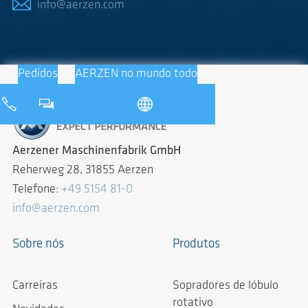
info@aerzen.com
Pedidos
AERZEN no mundo todo
Aerzener Maschinenfabrik GmbH
Reherweg 28, 31855 Aerzen
Telefone:
+49 5154 81-0
info@aerzen.com
Sobre nós
Produtos
Carreiras
Sopradores de lóbulo
rotativo