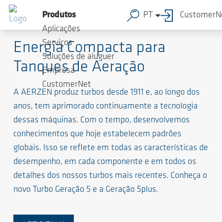
Produtos
PT
CustomerN
Turbos
Aplicações
Serviços
Energia Compacta para
Soluções de aluguer
Tanques de Aeração
Empresa
CustomerNet
A AERZEN produz turbos desde 1911 e, ao longo dos
anos, tem aprimorado continuamente a tecnologia
dessas máquinas. Com o tempo, desenvolvemos
conhecimentos que hoje estabelecem padrões
globais. Isso se reflete em todas as características de
desempenho, em cada componente e em todos os
detalhes dos nossos turbos mais recentes. Conheça o
novo Turbo Geração 5 e a Geração 5plus.