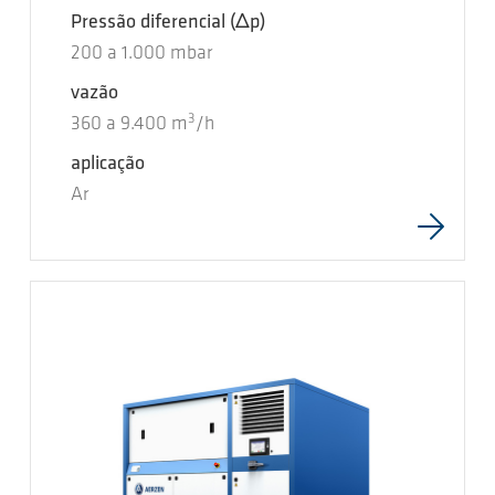
Pressão diferencial
(Δp)
200
a
1.000
mbar
vazão
3
360
a
9.400
m
/h
aplicação
Ar