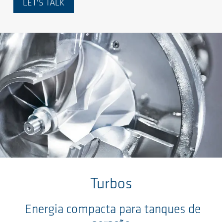
LET'S TALK
Ir para o conteúdo principal
Turbos
Energia compacta para tanques de