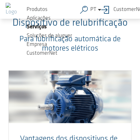
Ir para o conteúdo principal
Produtos
PT
CustomerN
Aplicações
Dispositivo de relubrificação
Serviços
Soluções de aluguer
Para lubrificação automática de
Empresa
motores elétricos
CustomerNet
Vantagens dos dispositivos de