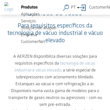
Ir para o conteúdo principal
Produtos
PT
CustomerN
Bombas de vácuo
Aplicações
Serviços
Para requisitos específicos da
Soluções de aluguer
tecnologia de vácuo industrial e vácuo
Empresa
elevado
CustomerNet
A AERZEN disponibiliza diversas soluções para
requisitos específicos da
tecnologia de vácuo
industrial e vácuo elevado
: a série especial de
sobrepressores com acionamento blindado.
Estanques ao vácuo e com refrigeração a ar.
Disponíveis numa vasta gama de modelos para o
transporte de gases neutros ou agressivos - com ou
sem pré-entrada.