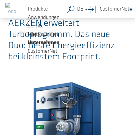
Zum Hauptinhalt springen
25.05.2022
-
Pressemitteilungen
Produkte
DE
CustomerNet
Anwendungen
AERZEN erweitert
Service
Turboprogramm. Das neue
Mietlösungen
Unternehmen
Duo: Beste Energieeffizienz
CustomerNet
bei kleinstem Footprint.