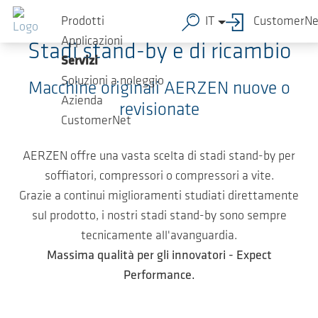
Salta al contenuto principale
Prodotti
IT
CustomerNe
Applicazioni
Stadi stand-by e di ricambio
Servizi
Soluzioni a noleggio
Macchine originali AERZEN nuove o
Azienda
revisionate
CustomerNet
AERZEN offre una vasta scelta di stadi stand-by per
soffiatori, compressori o compressori a vite.
Grazie a continui miglioramenti studiati direttamente
sul prodotto, i nostri stadi stand-by sono sempre
tecnicamente all'avanguardia.
Massima qualità per gli innovatori - Expect
Performance.