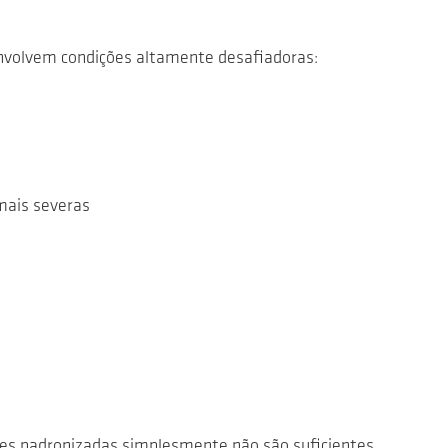
nvolvem condições altamente desafiadoras:
 mais severas
ções padronizadas simplesmente não são suficientes.