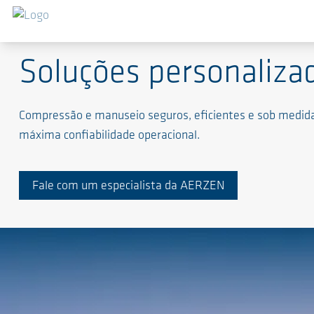
Soluções de alto nível para processos exigentes
Soluções personaliza
Compressão e manuseio seguros, eficientes e sob medida p
máxima confiabilidade operacional.
Fale com um especialista da AERZEN