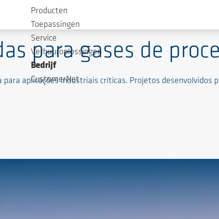
Producten
Toepassingen
Service
das para gases de proce
Verhuuroplossingen
Bedrijf
CustomerNet
ara aplicações industriais críticas. Projetos desenvolvidos p