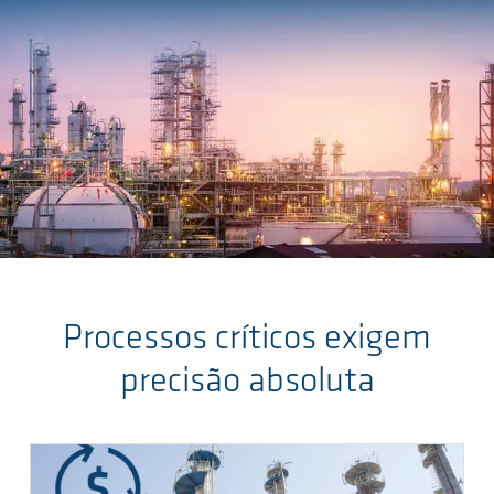
Skip to main content
Processos críticos exigem
precisão absoluta