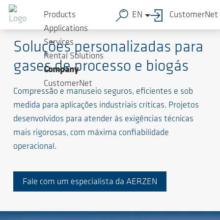
Products
EN
CustomerNet
Soluções de alto nível para processos exigentes
Applications
Services
Soluções personalizadas para
Rental Solutions
gases de processo e biogás
Company
CustomerNet
Compressão e manuseio seguros, eficientes e sob
medida para aplicações industriais críticas. Projetos
desenvolvidos para atender às exigências técnicas
mais rigorosas, com máxima confiabilidade
operacional.
Fale com um especialista da AERZEN