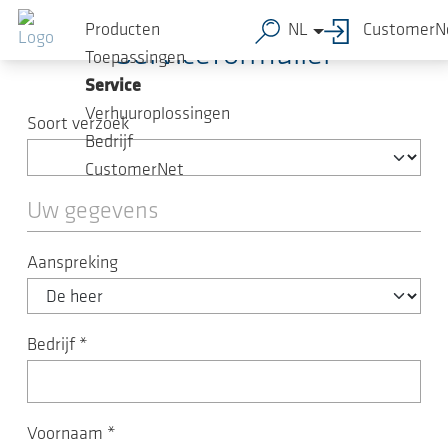
Ga naar de hoofdinhoud
Producten
NL
CustomerN
Serviceformulier
Toepassingen
Service
Verhuuroplossingen
Soort verzoek
Bedrijf
CustomerNet
Uw gegevens
Aanspreking
Bedrijf
*
Voornaam
*