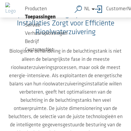
Ga naar de hoofdinhoud
Producten
NL
CustomerN
Optimale Planning bij de Bouw van
Toepassingen
Installaties Zorgt voor Efficiënte
Service
Rioolwaterzuivering
Verhuuroplossingen
Bedrijf
CustomerNet
Biologische behandeling in de beluchtingstank is niet
alleen de belangrijkste fase in de meeste
rioolwaterzuiveringsprocessen, maar ook de meest
energie-intensieve. Als exploitanten de energetische
balans van hun rioolwaterzuiveringsinstallatie willen
verbeteren, geeft het optimaliseren van de
beluchting in de beluchtingstanks hen veel
ontwerpruimte. De juiste dimensionering van de
beluchters, de selectie van de juiste technologieën en
de intelligente gegevensgestuurde besturing van de