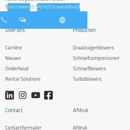
Telefoon:
+49 5154 810
info@aerzen.com
Over ons
Producten
Carrière
Draaizuigerblowers
Nieuws
Schroefcompressoren
Onderhoud
Schroefblowers
Rental Solutions
Turboblowers
Contact
Afdruk
Contactformulier
Afdruk