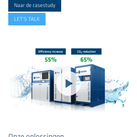
Naar de casestudy
LET'S TALK