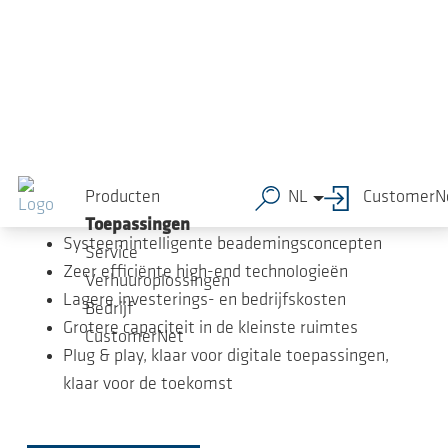
Ga naar de hoofdinhoud
Wilt u de bedrijfskosten van
Producten
NL
CustomerN
uw
Toepassingen
Service
afvalwaterzuiveringsinstallatie
Verhuuroplossingen
verlagen?
Bedrijf
Wij hebben de oplossingen.
CustomerNet
Systeemintelligente beademingsconcepten
Zeer efficiënte high-end technologieën
Lagere investerings- en bedrijfskosten
Grotere capaciteit in de kleinste ruimtes
Plug & play, klaar voor digitale toepassingen,
klaar voor de toekomst