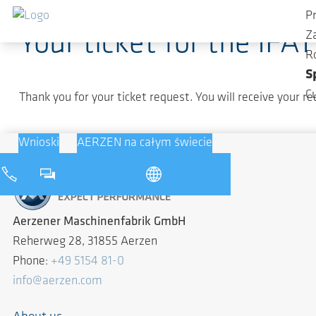
Przejdź do głównej zawartości
P
Your ticket for the IFA
Z
R
S
C
Thank you for your ticket request. You will receive your re
Wnioski
AERZEN na całym świecie
Aerzener Maschinenfabrik GmbH
Reherweg 28, 31855 Aerzen
Phone:
+49 5154 81-0
info@aerzen.com