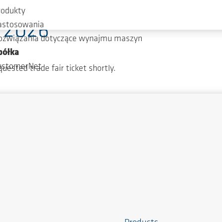
rodukty
T 2026
astosowania
ozwiązania dotyczące wynajmu maszyn
półka
ustomerNet
quested trade fair ticket shortly.