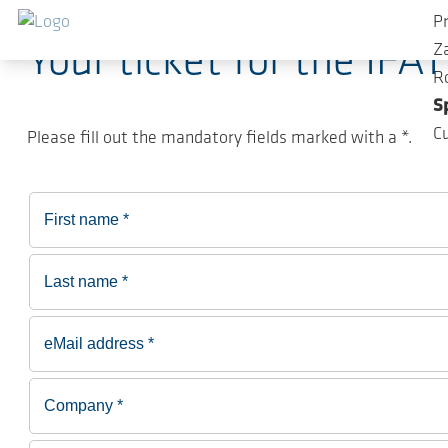
Przejdź do głównej zawartości
P
Your ticket for the IFA
Z
R
S
C
Please fill out the mandatory fields marked with a *.