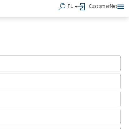
PL
CustomerNet