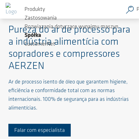
Produkty
Quão seguro e limpo está seu ar de processo?
Zastosowania
Rozwiązania dotyczące wynajmu maszyn
Pureza do ar de processo para
Spółka
a indústria alimentícia com
CustomerNet
sopradores e compressores
AERZEN
Ar de processo isento de óleo que garantem higiene,
eficiência e conformidade total com as normas
internacionais. 100% de segurança para as indústrias
alimentícias.
Falar com especialista