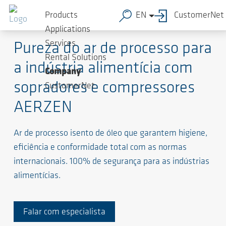
Products
EN
CustomerNet
Quão seguro e limpo está seu ar de processo?
Applications
Services
Pureza do ar de processo para
Rental Solutions
a indústria alimentícia com
Company
sopradores e compressores
CustomerNet
AERZEN
Ar de processo isento de óleo que garantem higiene,
eficiência e conformidade total com as normas
internacionais. 100% de segurança para as indústrias
alimentícias.
Falar com especialista