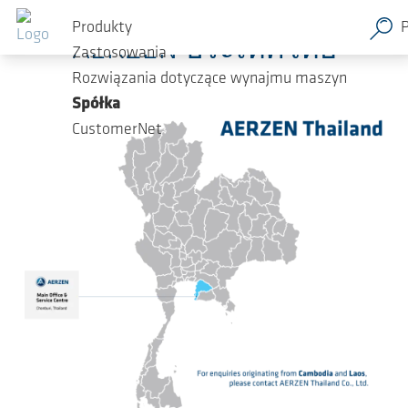
Przejdź do głównej zawartości
Produkty
AERZEN ประเทศไทย
Zastosowania
Rozwiązania dotyczące wynajmu maszyn
Spółka
CustomerNet