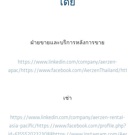
เดีย
ฝ่ายขายและบริการหลังการขาย
https://www.linkedin.com/company/aerzen-
apac/
https://www.facebook.com/AerzenThailand/
https
เช่า
https://www.linkedin.com/company/aerzen-rental-
asia-pacific/
https://www.facebook.com/profile.php?
id=61555202323088
https://www.instagram.com/Aerze