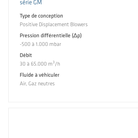
série GM
Type de conception
Positive Displacement Blowers
Pression différentielle
(Δp)
-500
à
1.000
mbar
Débit
3
30
à
65.000
m
/h
Fluide à véhiculer
Air, Gaz neutres