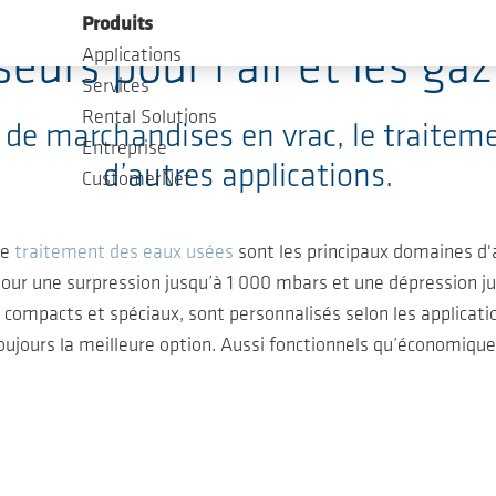
Produits
eurs pour l’air et les ga
Applications
Services
Rental Solutions
 de marchandises en vrac, le traitem
Entreprise
d’autres applications.
CustomerNet
le
traitement des eaux usées
sont les principaux domaines d'
pour une surpression jusqu’à 1 000 mbars et une dépression 
ompacts et spéciaux, sont personnalisés selon les applications
oujours la meilleure option. Aussi fonctionnels qu’économique