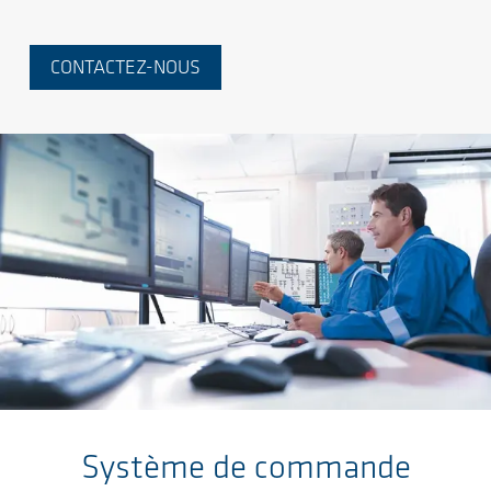
CONTACTEZ-NOUS
Sauter au contenu principal
Système de commande