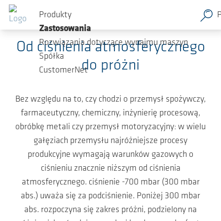
Przejdź do głównej zawartości
Produkty
Wkład techniczny
Zastosowania
Rozwiązania dotyczące wynajmu maszyn
Od ciśnienia atmosferycznego
Spółka
do próżni
CustomerNet
Bez względu na to, czy chodzi o przemysł spożywczy,
farmaceutyczny, chemiczny, inżynierię procesową,
obróbkę metali czy przemysł motoryzacyjny: w wielu
gałęziach przemysłu najróżniejsze procesy
produkcyjne wymagają warunków gazowych o
ciśnieniu znacznie niższym od ciśnienia
atmosferycznego. ciśnienie -700 mbar (300 mbar
abs.) uważa się za podciśnienie. Poniżej 300 mbar
abs. rozpoczyna się zakres próżni, podzielony na