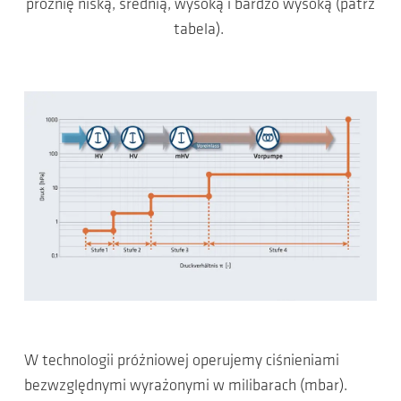
próżnię niską, średnią, wysoką i bardzo wysoką (patrz
tabela).
W technologii próżniowej operujemy ciśnieniami
bezwzględnymi wyrażonymi w milibarach (mbar).