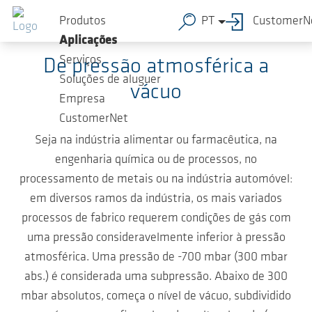
Ir para o conteúdo principal
Produtos
PT
CustomerN
Contributo técnico
Aplicações
Serviços
De pressão atmosférica a
Soluções de aluguer
vácuo
Empresa
CustomerNet
Seja na indústria alimentar ou farmacêutica, na
engenharia química ou de processos, no
processamento de metais ou na indústria automóvel:
em diversos ramos da indústria, os mais variados
processos de fabrico requerem condições de gás com
uma pressão consideravelmente inferior à pressão
atmosférica. Uma pressão de -700 mbar (300 mbar
abs.) é considerada uma subpressão. Abaixo de 300
mbar absolutos, começa o nível de vácuo, subdividido