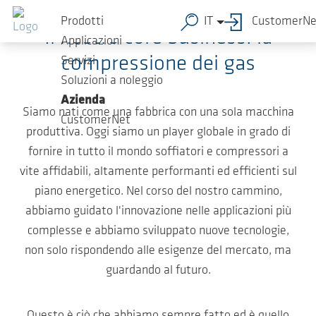
Salta al contenuto principale
Prodotti
IT
CustomerNe
Il nostro core business: la
Applicazioni
compressione dei gas
Servizi
Soluzioni a noleggio
Azienda
Siamo nati come una fabbrica con una sola macchina
CustomerNet
produttiva. Oggi siamo un player globale in grado di
fornire in tutto il mondo soffiatori e compressori a
vite affidabili, altamente performanti ed efficienti sul
piano energetico. Nel corso del nostro cammino,
abbiamo guidato l'innovazione nelle applicazioni più
complesse e abbiamo sviluppato nuove tecnologie,
non solo rispondendo alle esigenze del mercato, ma
guardando al futuro.
Questo è ciò che abbiamo sempre fatto ed è quello