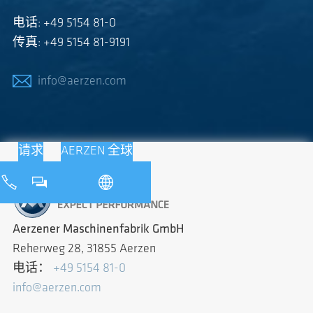
电话: +49 5154 81-0
传真: +49 5154 81-9191
info@aerzen.com
请求
AERZEN 全球
Aerzener Maschinenfabrik GmbH
Reherweg 28, 31855 Aerzen
电话：
+49 5154 81-0
info@aerzen.com