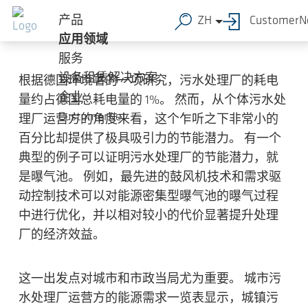
污水处理厂实现经济高效的曝气池
跳转到主要内容
产品
ZH
CustomerN
运行
应用领域
服务
设备租赁解决方案
根据德国环境署的一项研究，污水处理厂的耗电
企业
量约占德国总耗电量的 1%。 然而，从个体污水处
CustomerNet
理厂运营方的角度来看，这个乍听之下非常小的
百分比却提供了极具吸引力的节能潜力。 有一个
典型的例子可以证明污水处理厂的节能潜力，就
是曝气池。 例如，最先进的鼓风机技术和需求驱
动控制技术可以对能源密集型曝气池的曝气过程
中进行优化，并以相对较小的代价显著提升处理
厂的经济效益。
这一出发点对城市和市政当局尤为重要。 城市污
水处理厂运营方的能源需求一览表显示，城镇污