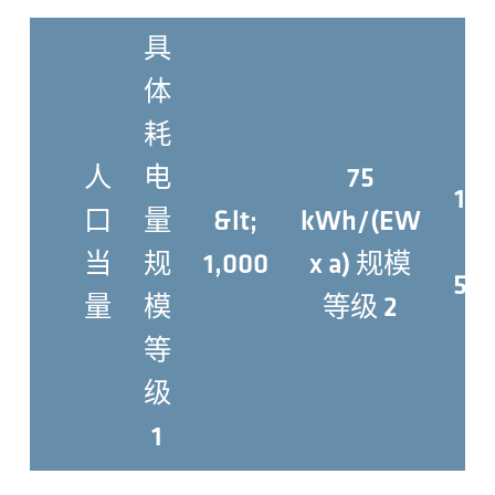
具
体
耗
人
电
75
1,0
口
量
&lt;
kWh/(EW
–
当
规
1,000
x a) 规模
5,0
量
模
等级 2
等
级
1