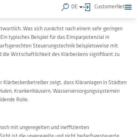
DE
CustomerNet
wortlich. Was sich zunächst nach einem sehr geringen
in typisches Beispiel für das Einsparpotenzial in
darfsgerechten Steuerungstechnik beispielsweise mit
ie Wirtschaftlichkeit des Klärbeckens signifikant zu
 Klärbeckenbetreiber zeigt, dass Kläranlagen in Städten
Schulen, Krankenhäusern, Wasserversorgungssystemen
idende Rolle.
noch mit ungeregelten und ineffizienten
Sicht ist die ungeregelte und nicht bedarfsgesteuerte