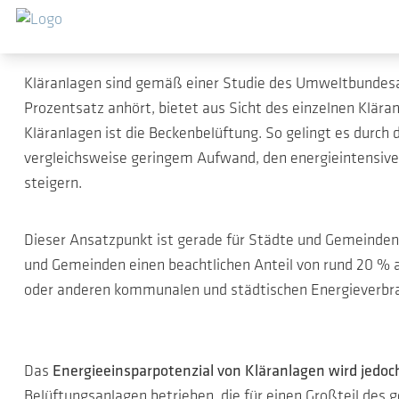
Kostengünstiger Betrieb von Klär
Zum Hauptinhalt springen
Kläranlagen sind gemäß einer Studie des Umweltbundesa
Prozentsatz anhört, bietet aus Sicht des einzelnen Kläran
Kläranlagen ist die Beckenbelüftung. So gelingt es durc
vergleichsweise geringem Aufwand, den energieintensiven
steigern.
Dieser Ansatzpunkt ist gerade für Städte und Gemeinden 
und Gemeinden einen beachtlichen Anteil von rund 20 
oder anderen kommunalen und städtischen Energieverbrau
Das
Energieeinsparpotenzial von Kläranlagen wird jedoc
Belüftungsanlagen betrieben, die für einen Großteil des 