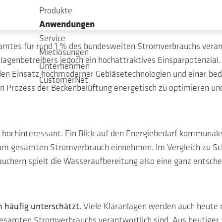
becken
Produkte
Anwendungen
Service
mtes für rund 1 % des bundesweiten Stromverbrauchs verant
Mietlösungen
lagenbetreibers jedoch ein hochattraktives Einsparpotenzial. E
Unternehmen
h den Einsatz hochmoderner Gebläsetechnologien und einer be
CustomerNet
 Prozess der Beckenbelüftung energetisch zu optimieren und d
hochinteressant. Ein Blick auf den Energiebedarf kommunaler
% am gesamten Stromverbrauch einnehmen. Im Vergleich zu 
chern spielt die Wasseraufbereitung also eine ganz entsche
h häufig unterschätzt
. Viele Kläranlagen werden auch heute 
gesamten Stromverbrauchs verantwortlich sind. Aus heutiger 