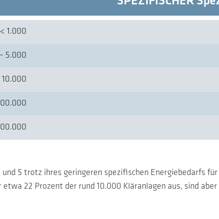
SPEZIFISCHER Spez
< 1.000
– 5.000
 10.000
100.000
100.000
 4 und 5 trotz ihres geringeren spezifischen Energiebedarfs 
r etwa 22 Prozent der rund 10.000 Kläranlagen aus, sind aber