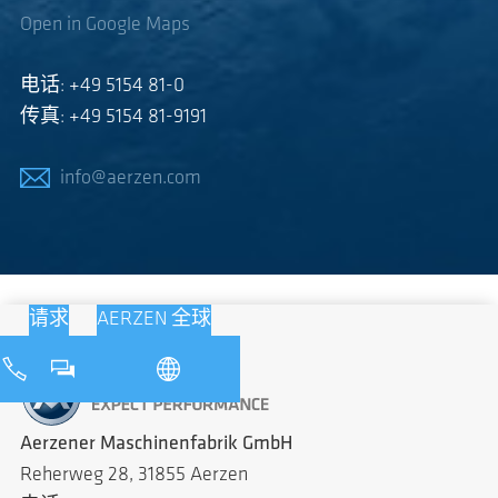
Open in Google Maps
电话: +49 5154 81-0
传真: +49 5154 81-9191
info@aerzen.com
请求
AERZEN 全球
Aerzener Maschinenfabrik GmbH
Reherweg 28, 31855 Aerzen