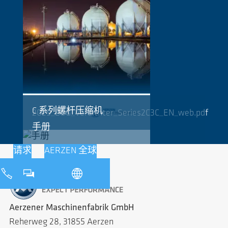
C 系列螺杆压缩机
2025_BOG_Verdichter_Series2C3C_EN_web.pdf
手册
请求
AERZEN 全球
Aerzener Maschinenfabrik GmbH
Reherweg 28, 31855 Aerzen