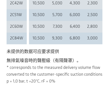
2C42W
10,500
5,030
4,300
2,300
2,
2C51W
10,500
5,700
6,000
2,500
3,
2C60W
10,500
7,300
6,400
2,800
3,
2C84W
10,500
9,300
6,800
3,000
3,
未提供的数据可应要求提供
無排氣噪音時的聲壓級（有隔聲罩）。
* corresponds to the measured delivery volume flow
converted to the customer-specific suction conditions
p = 1,0 bar, t =20°C, rF = 0%