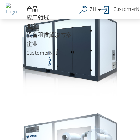
跳转到主要内容
产品
ZH
CustomerN
应用领域
服务
设备租赁解决方案
企业
CustomerNet