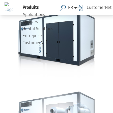
Sauter au contenu principal
Produits
FR
CustomerNet
Applications
Services
Rental Solutions
Entreprise
CustomerNet