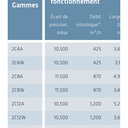
fonctionnement
Gammes
Écart de
Débit
Largeur
pression,
volumique*,
(W),
3
mbar
m
/h
mm
2C4A
10,500
425
3,600
2C4W
10,500
425
3,100
2C8A
11,500
870
4,900
2C8W
11,500
870
3,400
2C12A
10,500
1,200
5,200
2C12W
10,500
1,200
3,600