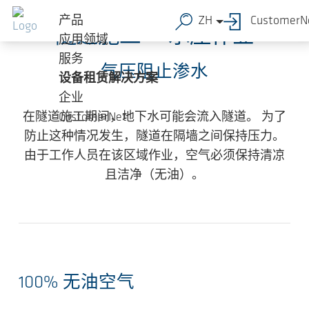
跳转到主要内容
产品
ZH
CustomerN
隧道施工——承压作业
应用领域
服务
气压阻止渗水
设备租赁解决方案
企业
在隧道施工期间，地下水可能会流入隧道。 为了
CustomerNet
防止这种情况发生，隧道在隔墙之间保持压力。
由于工作人员在该区域作业，空气必须保持清凉
且洁净（无油）。
100% 无油空气