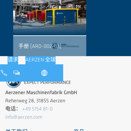
手册 [ARD-002-03]
请求
AERZEN 全球
Aerzener Maschinenfabrik GmbH
Reherweg 28, 31855 Aerzen
电话：
+49 5154 81-0
info@aerzen.com