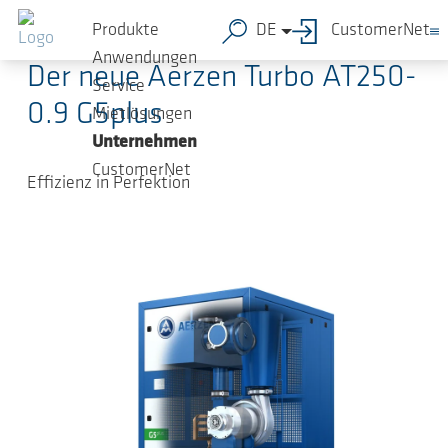
Zum Hauptinhalt springen
17.05.2024
-
Pressemitteilungen
Produkte
DE
CustomerNet
Anwendungen
Der neue Aerzen Turbo AT250-
Service
0.9 G5plus
Mietlösungen
Unternehmen
CustomerNet
Effizienz in Perfektion