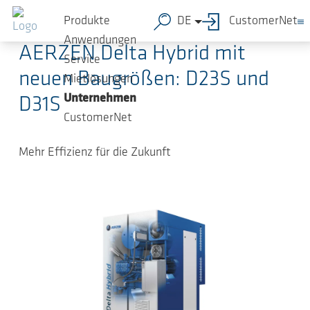
Zum Hauptinhalt springen
26.08.2025
-
Pressemitteilungen
Produkte
DE
CustomerNet
Anwendungen
AERZEN Delta Hybrid mit
Service
neuen Baugrößen: D23S und
Mietlösungen
Unternehmen
D31S
CustomerNet
Mehr Effizienz für die Zukunft