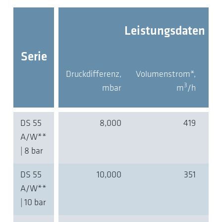
Leistungsdaten
Serie
Druckdifferenz,
Volumenstrom*,
Mot
3
mbar
m
/h
DS 55
8,000
419
A/W**
| 8 bar
DS 55
10,000
351
A/W**
| 10 bar