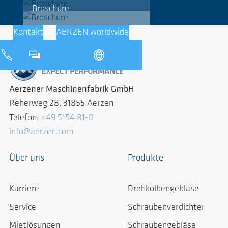
Broschüre
Kontakt
AERZEN worldwide
Aerzener Maschinenfabrik GmbH
Reherweg 28, 31855 Aerzen
Telefon:
+49 5154 81-0
info@aerzen.com
Über uns
Produkte
Karriere
Drehkolbengebläse
Service
Schraubenverdichter
Mietlösungen
Schraubengebläse