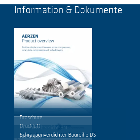
Information & Dokumente
Broschüre
Druckluft
Produktübersicht EN
Schraubenverdichter Baureihe DS
Broschüre