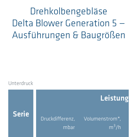
Drehkolbengebläse
Delta Blower Generation 5
—
Ausführungen & Baugrößen
Unterdruck
Leistungsd
Serie
Druckdifferenz,
Volumenstrom*,
Mot
3
mbar
m
/h