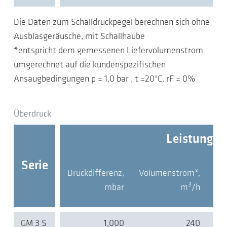
Die Daten zum Schalldruckpegel berechnen sich ohne
Ausblasgeräusche, mit Schallhaube
*entspricht dem gemessenen Liefervolumenstrom
umgerechnet auf die kundenspezifischen
Ansaugbedingungen p = 1,0 bar , t =20°C, rF = 0%
Überdruck
Leistungsd
Serie
Druckdifferenz,
Volumenstrom*,
Mot
3
mbar
m
/h
GM 3 S
1,000
240