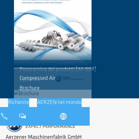
Panoramica dei prodotti [A1-004]
Compressed Air
Opuscolo
Brochure
Richieste
AERZEN nel mondo
Aerzener Maschinenfabrik GmbH