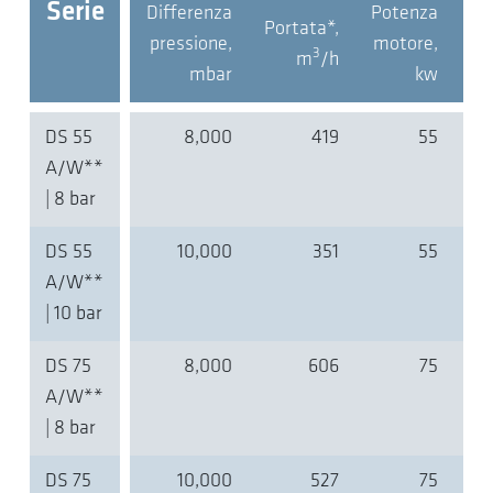
Serie
Differenza
Potenza
Portata*,
La
pressione,
motore,
3
m
/h
(
mbar
kw
DS 55
8,000
419
55
A/W**
| 8 bar
DS 55
10,000
351
55
A/W**
| 10 bar
DS 75
8,000
606
75
A/W**
| 8 bar
DS 75
10,000
527
75