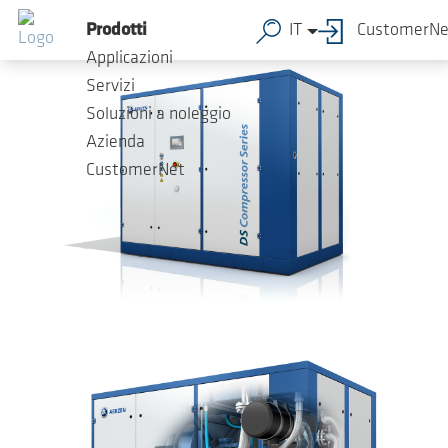
Salta al contenuto principale
Prodotti
IT
CustomerNe
Applicazioni
Servizi
Soluzioni a noleggio
Azienda
CustomerNet