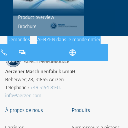
Product overview
Brochure
Demandes
AERZEN dans le monde entier
Aerzener Maschinenfabrik GmbH
Reherweg 28, 31855 Aerzen
Téléphone :
+49 5154 81-0.
info@aerzen.com
À propos de nous
Produits
Carrières
Surpresseurs à pistons