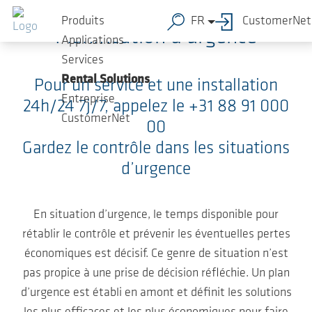
Sauter au contenu principal
Produits
FR
CustomerNet
Planification d’urgence
Applications
Services
Rental Solutions
Pour un service et une installation
Entreprise
24h/24 7j/7, appelez le +31 88 91 000
CustomerNet
00
Gardez le contrôle dans les situations
d’urgence
En situation d’urgence, le temps disponible pour
rétablir le contrôle et prévenir les éventuelles pertes
économiques est décisif. Ce genre de situation n’est
pas propice à une prise de décision réfléchie. Un plan
d’urgence est établi en amont et définit les solutions