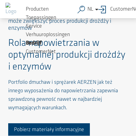
Producten
NL
CustomerN
Instalacja najbardziej odpowiednich dmuchaw
Toepassingen
może zwiększyć proces produkcji drożdży i
Service
enzymów
Verhuuroplossingen
Rola napowietrzania w
Bedrijf
CustomerNet
optymalnej produkcji drożdży
i enzymów
Portfolio dmuchaw i sprężarek AERZEN jak też
innego wyposażenia do napowietrzania zapewnia
sprawdzoną pewność nawet w najbardziej
wymagających warunkach.
Pobierz materiały informacyjne