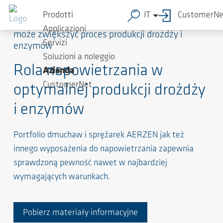
Prodotti
IT
CustomerNe
Instalacja najbardziej odpowiednich dmuchaw
Applicazioni
może zwiększyć proces produkcji drożdży i
Servizi
enzymów
Soluzioni a noleggio
Rola napowietrzania w
Azienda
CustomerNet
optymalnej produkcji drożdży
i enzymów
Portfolio dmuchaw i sprężarek AERZEN jak też
innego wyposażenia do napowietrzania zapewnia
sprawdzoną pewność nawet w najbardziej
wymagających warunkach.
Pobierz materiały informacyjne