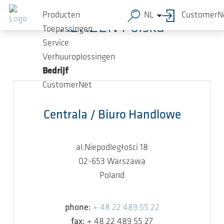
Ga naar de hoofdinhoud
Producten
NL
CustomerN
AERZEN Polska
Toepassingen
Service
Verhuuroplossingen
Bedrijf
CustomerNet
Centrala / Biuro Handlowe
al.Niepodległości 18
02-653 Warszawa
Poland
phone:
+ 48 22 489 55 22
fax:
+ 48 22 489 55 27