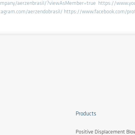
company/aerzenbrasil/?viewAsMember=true
https://www.yo
tagram.com/aerzendobrasil/
https://www.facebook.com/pro
Products
Positive Displacement Blo