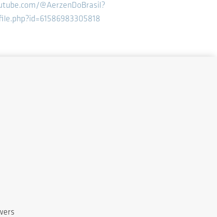
utube.com/@AerzenDoBrasil?
file.php?id=61586983305818
wers