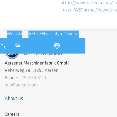
https://www.linkedin.com/
next=%2F
https://www.ins
Wnioski
AERZEN na całym świecie
Aerzener Maschinenfabrik GmbH
Reherweg 28, 31855 Aerzen
Phone:
+49 5154 81-0
info@aerzen.com
About us
Careers