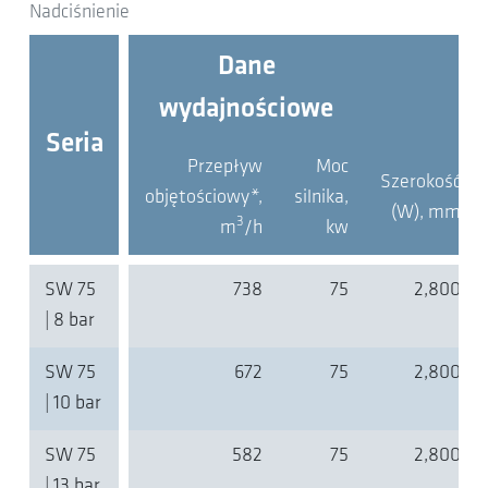
Nadciśnienie
Dane
wydajnościowe
Seria
Przepływ
Moc
Szerokość
objętościowy*,
silnika,
(W),
mm
3
m
/h
kw
SW 75
738
75
2,800
| 8 bar
SW 75
672
75
2,800
| 10 bar
SW 75
582
75
2,800
| 13 bar