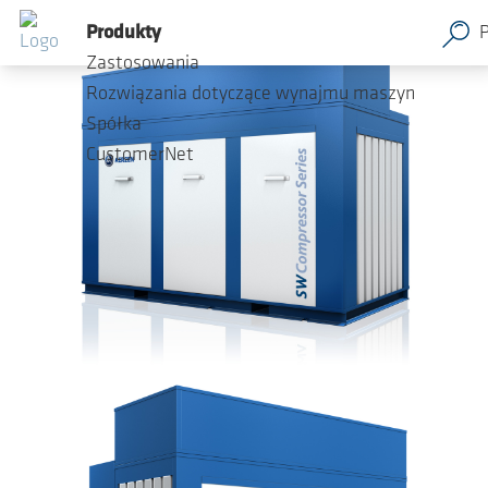
Przejdź do głównej zawartości
Produkty
Zastosowania
Rozwiązania dotyczące wynajmu maszyn
Spółka
CustomerNet