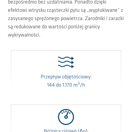
bezpośrednio bez uzdatniania. Ponadto dzięki
efektowi wtrysku cząsteczki pyłu są „wypłukiwane” z
zasysanego sprężonego powietrza. Zarodniki i zarazki
są redukowane do wartości poniżej granicy
wykrywalności.
Przepływ objętościowy:
3
144
do
1.170
m
/h
Różnica ciśnień
(Δp)
: