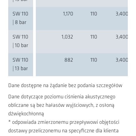
SW 110
1,170
110
3,400
| 8 bar
SW 110
1,032
110
3,400
| 10 bar
SW 110
882
110
3,400
| 13 bar
Dane dostępne na żądanie bez podania szczegółów
Dane dotyczące poziomu ciśnienia akustycznego
obliczane są bez hałasów wyjściowych, z osłoną
dźwiękochłonną
* odpowiada zmierzonemu przepływowi objętości
dostawy przeliczonemu na specyficzne dla klienta