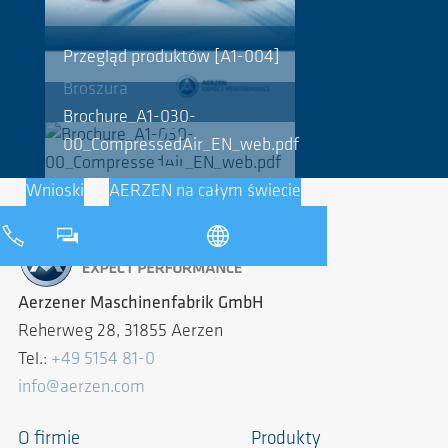
Przegląd produktów [A1-004]
Broszura
Brochure_A1-030-
00_CompressedAir_EN_web.pdf
Wnioski
AERZEN na całym świecie
Aerzener Maschinenfabrik GmbH
Reherweg 28, 31855 Aerzen
Tel.:
+49 5154 81-0
info@aerzen.com
O firmie
Produkty