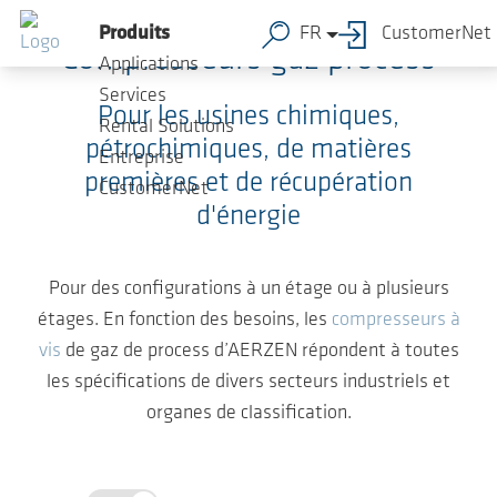
Sauter au contenu principal
Produits
FR
CustomerNet
Compresseurs gaz process
Applications
Services
Pour les usines chimiques,
Rental Solutions
pétrochimiques, de matières
Entreprise
premières et de récupération
CustomerNet
d'énergie
Pour des configurations à un étage ou à plusieurs
étages. En fonction des besoins, les
compresseurs à
vis
de gaz de process d’AERZEN répondent à toutes
les spécifications de divers secteurs industriels et
organes de classification.