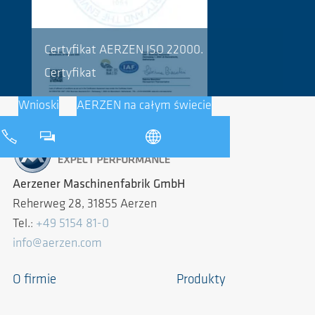
Certyfikat AERZEN ISO 22000.
Certyfikat
Wnioski
AERZEN na całym świecie
Aerzener Maschinenfabrik GmbH
Reherweg 28, 31855 Aerzen
Tel.:
+49 5154 81-0
info@aerzen.com
O firmie
Produkty