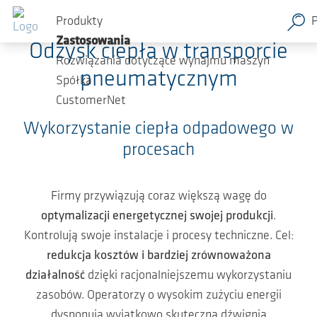
Przejdź do głównej zawartości
Produkty
Zastosowania
Odzysk ciepła w transporcie
Rozwiązania dotyczące wynajmu maszyn
pneumatycznym
Spółka
CustomerNet
Wykorzystanie ciepła odpadowego w
procesach
Firmy przywiązują coraz większą wagę do
optymalizacji energetycznej swojej produkcji
.
Kontrolują swoje instalacje i procesy techniczne. Cel:
redukcja kosztów i bardziej zrównoważona
działalność
dzięki racjonalniejszemu wykorzystaniu
zasobów. Operatorzy o wysokim zużyciu energii
dysponują wyjątkowo skuteczną dźwignią