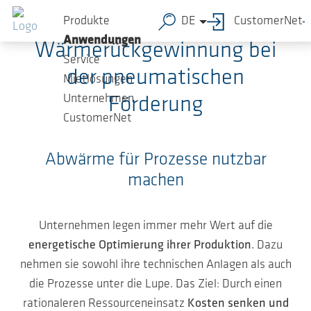
Zum Hauptinhalt springen
Produkte
DE
CustomerNet
Anwendungen
Wärmerückgewinnung bei
Service
der pneumatischen
Mietlösungen
Unternehmen
Förderung
CustomerNet
Abwärme für Prozesse nutzbar
machen
Unternehmen legen immer mehr Wert auf die
energetische Optimierung ihrer Produktion
. Dazu
nehmen sie sowohl ihre technischen Anlagen als auch
die Prozesse unter die Lupe. Das Ziel: Durch einen
rationaleren Ressourceneinsatz
Kosten senken und