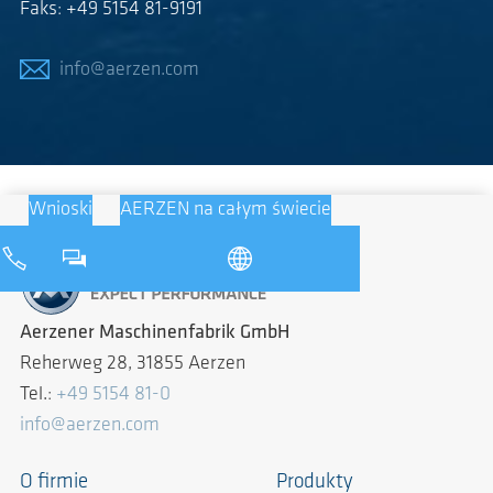
Faks: +49 5154 81-9191
info@aerzen.com
Wnioski
AERZEN na całym świecie
Aerzener Maschinenfabrik GmbH
Reherweg 28, 31855 Aerzen
Tel.:
+49 5154 81-0
info@aerzen.com
O firmie
Produkty