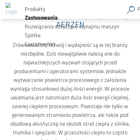
Przejdź do głównej zawartości
Produkty
Koncepcje odzyskiwania ciepła firmy
Zastosowania
AERZEN
Rozwiązania dotyczące wynajmu maszyn
Spółka
CustomerNet
Zrównoważony rozwój i wydajność są w tej branży
niezbędne. Dziś niewątpliwie należą one do
najważniejszych wyzwań stojących przed
producentami i operatorami systemów. Jednakże
wytwarzanie powietrza procesowego z założenia
wymaga stosunkowo dużej ilości energii. W procesie
uwalniana jest natomiast duża ilość energii cieplnej,
zwanej ciepłem procesowym. Powstaje nie tylko w
generowanym strumieniu powietrza, ale także pod
obudową akustyczną na skutek strat ciepła z silnika,
tłumika i sprężarki. W przeszłości ciepło to często