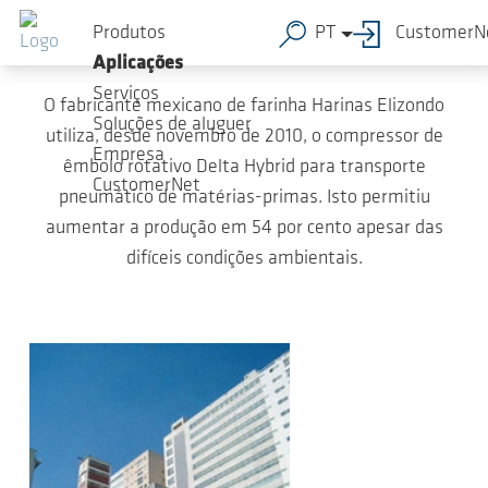
Ir para o conteúdo principal
Harinas Elizondo no México
Produtos
PT
CustomerN
Aplicações
Serviços
O fabricante mexicano de farinha Harinas Elizondo
Soluções de aluguer
utiliza, desde novembro de 2010, o compressor de
Empresa
êmbolo rotativo Delta Hybrid para transporte
CustomerNet
pneumático de matérias-primas. Isto permitiu
aumentar a produção em 54 por cento apesar das
difíceis condições ambientais.