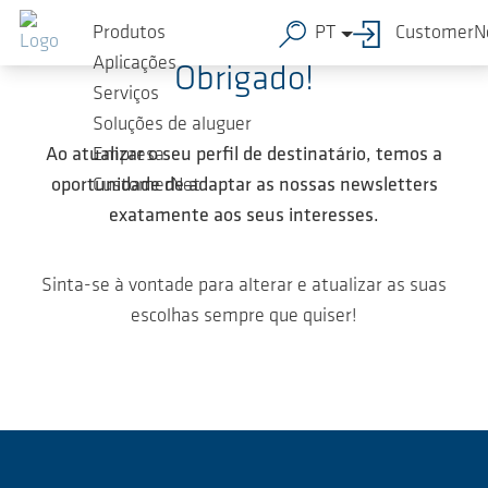
Ir para o conteúdo principal
Produtos
PT
CustomerN
Aplicações
Obrigado!
Serviços
Soluções de aluguer
Ao atualizar o seu perfil de destinatário, temos a
Empresa
oportunidade de adaptar as nossas newsletters
CustomerNet
exatamente aos seus interesses.
Sinta-se à vontade para alterar e atualizar as suas
escolhas sempre que quiser!