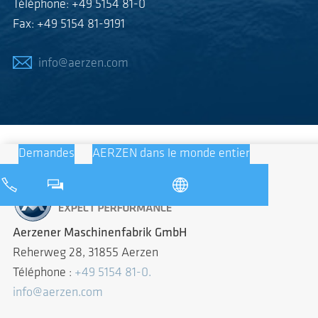
Téléphone: +49 5154 81-0
Fax: +49 5154 81-9191
info@aerzen.com
Demandes
AERZEN dans le monde entier
Aerzener Maschinenfabrik GmbH
Reherweg 28, 31855 Aerzen
Téléphone :
+49 5154 81-0.
info@aerzen.com