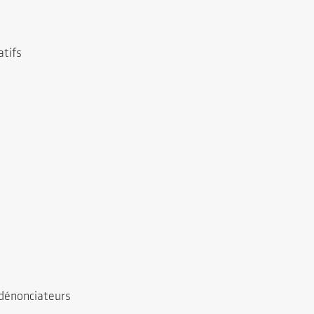
atifs
é
 dénonciateurs