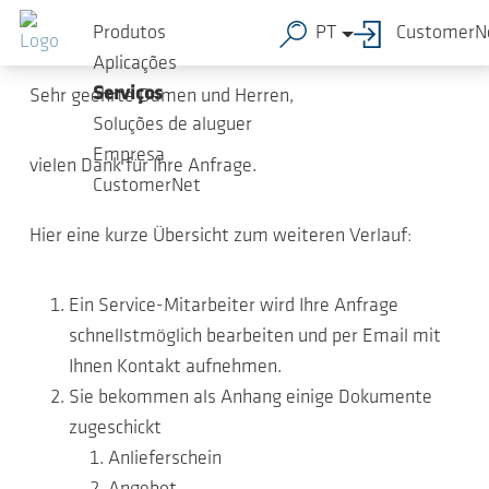
Ir para o conteúdo principal
Vielen Dank für Ihre Anfrage!
Produtos
PT
CustomerN
Aplicações
Serviços
Sehr geehrte Damen und Herren,
Soluções de aluguer
Empresa
vielen Dank für Ihre Anfrage.
CustomerNet
Hier eine kurze Übersicht zum weiteren Verlauf:
Ein Service-Mitarbeiter wird Ihre Anfrage
schnellstmöglich bearbeiten und per Email mit
Ihnen Kontakt aufnehmen.
Sie bekommen als Anhang einige Dokumente
zugeschickt
Anlieferschein