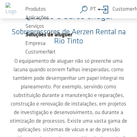
Ir para o conteúdo principal
Produtos
PT
Customer
Quando o barco chega!
Aplicações
Serviços
Sobrepressores de Aerzen Rental na
Soluções de aluguer
Rio Tinto
Empresa
CustomerNet
O equipamento de aluguer não só preenche uma
lacuna quando ocorrem falhas inesperadas, como
também pode desempenhar um papel integral no
planeamento. Por exemplo, servindo como
substituição durante a manutenção e reparações,
construção e renovação de instalações, em projetos
de investigação e desenvolvimento, ou durante a
otimização de processos. Existe uma vasta gama de
aplicações: sistemas de vácuo e ar de pressão