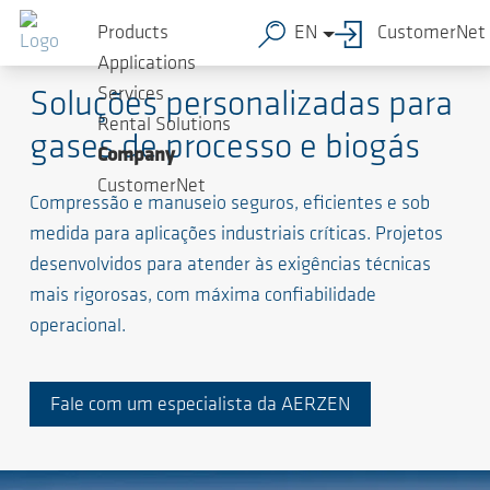
Products
EN
CustomerNet
Soluções de alto nível para processos exigentes
Applications
Services
Soluções personalizadas para
Rental Solutions
gases de processo e biogás
Company
CustomerNet
Compressão e manuseio seguros, eficientes e sob
medida para aplicações industriais críticas. Projetos
desenvolvidos para atender às exigências técnicas
mais rigorosas, com máxima confiabilidade
operacional.
Fale com um especialista da AERZEN