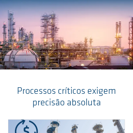
Skip to main content
Processos críticos exigem
precisão absoluta