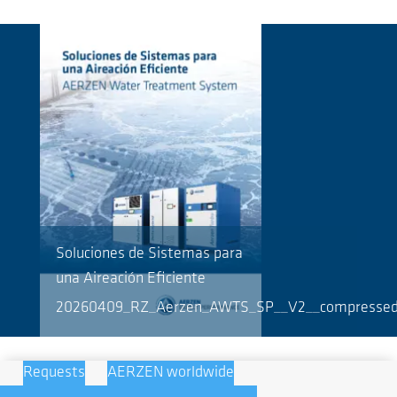
Soluciones de Sistemas para
una Aireación Eficiente
20260409_RZ_Aerzen_AWTS_SP__V2__compressed
Requests
AERZEN worldwide