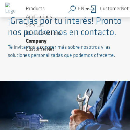
Products
EN
CustomerNet
Applications
¡Gracias por tu interés! Pronto
Services
nos pondremos en contacto.
Rental Solutions
Company
Te invitamos a conocer más sobre nosotros y las
CustomerNet
soluciones personalizadas que podemos ofrecerte.