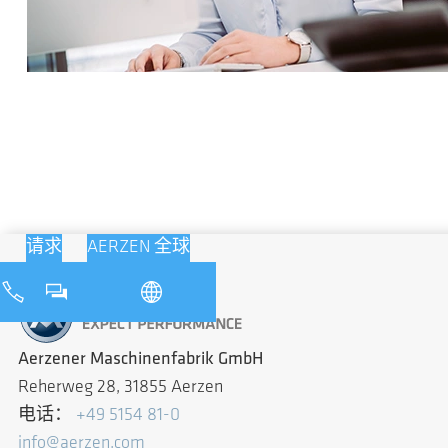
请求
AERZEN 全球
Aerzener Maschinenfabrik GmbH
Reherweg 28, 31855 Aerzen
电话：
+49 5154 81-0
info@aerzen.com