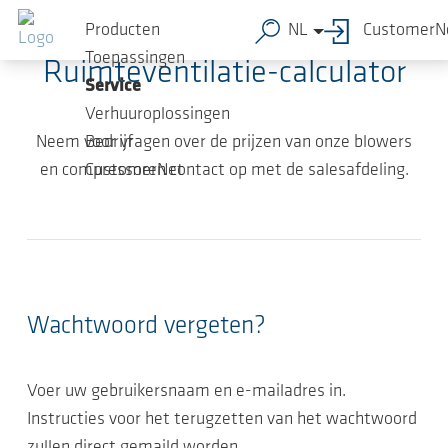
Ga naar de hoofdinhoud
Producten
NL
CustomerN
Toepassingen
Ruimteventilatie-calculator
Service
Verhuuroplossingen
Neem voor vragen over de prijzen van onze blowers
Bedrijf
en compressoren contact op met de salesafdeling.
CustomerNet
Wachtwoord vergeten?
Voer uw gebruikersnaam en e-mailadres in.
Instructies voor het terugzetten van het wachtwoord
zullen direct gemaild worden.