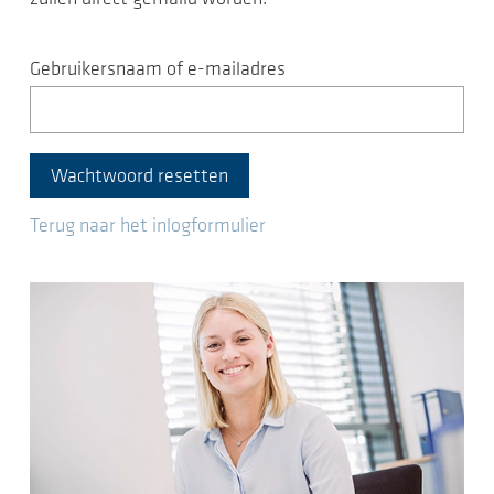
Gebruikersnaam of e-mailadres
Wachtwoord resetten
Terug naar het inlogformulier